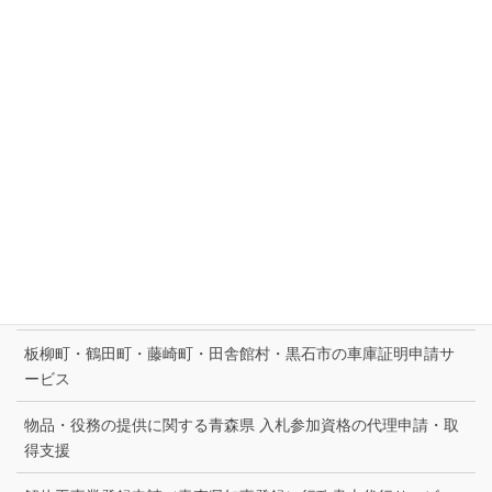
古物商許可申請サポート｜東北町・七戸町・横浜町・六ケ所村
古物商許可申請取得サポート
建設キャリアアップシステムの事業者登録・技能者登録の支援
建設業許可の決算等届出書（青森県知事許可）作成提出代行サ
ービス
建設業許可申請・取得をサポート
建設業許可（青森県知事許可一般建設業）更新申請代行サービ
ス
板柳町・鶴田町・藤崎町・田舎館村・黒石市の車庫証明申請サ
ービス
物品・役務の提供に関する青森県 入札参加資格の代理申請・取
得支援