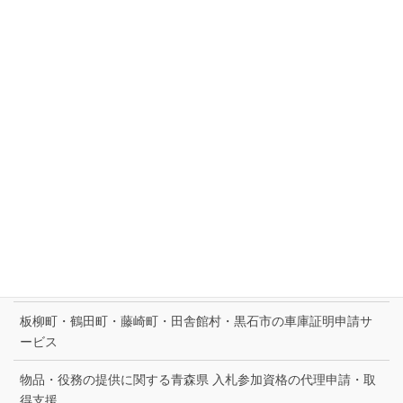
全省庁統一資格の代理申請・資格取得の支援
古物商許可申請サポート｜東北町・七戸町・横浜町・六ケ所村
古物商許可申請取得サポート
建設キャリアアップシステムの事業者登録・技能者登録の支援
建設業許可の決算等届出書（青森県知事許可）作成提出代行サ
ービス
建設業許可申請・取得をサポート
建設業許可（青森県知事許可一般建設業）更新申請代行サービ
ス
板柳町・鶴田町・藤崎町・田舎館村・黒石市の車庫証明申請サ
ービス
物品・役務の提供に関する青森県 入札参加資格の代理申請・取
得支援