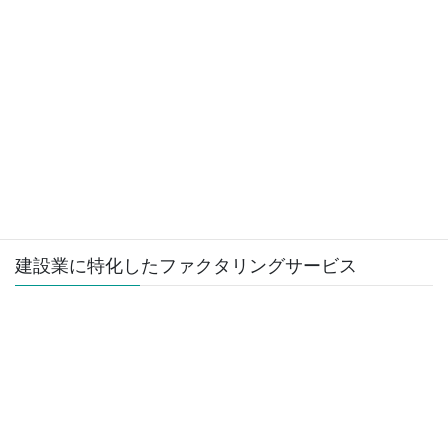
許可を受けたら、マニフェスト
の取扱いを再度確認しよう。
2018年4月1日
家電リサイクル法関連
次の記事
家電４品目リサイクルの仕組み
と排出者・小売業者・製造業者
の義務や役割
2018年6月15日
建設業に特化したファクタリングサービス