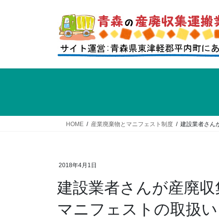
コ
ナ
ン
ビ
テ
ゲ
ン
ー
ツ
シ
へ
ョ
ス
ン
キ
に
ッ
移
プ
動
HOME
産業廃棄物とマニフェスト制度
建設業者さん
2018年4月1日
建設業者さんが産廃収
マニフェストの取扱い