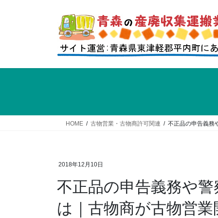
コ
ナ
ン
ビ
テ
ゲ
ン
ー
ツ
シ
へ
ョ
ス
ン
キ
に
ッ
移
プ
動
HOME
古物営業・古物商許可関連
不正品の申告義務
2018年12月10日
不正品の申告義務や警
は｜古物商が古物営