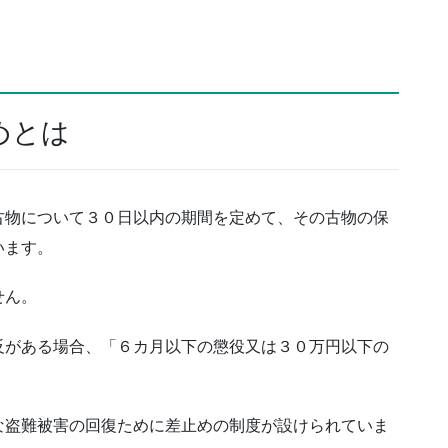
めとは
古物について３０日以内の期間を定めて、その古物の保
います。
せん。
反がある場合、「６カ月以下の懲役又は３０万円以下の
な盗難被害の回復ために差止めの制度が設けられていま