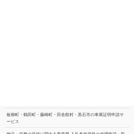
その他のメニュー
全省庁統一資格の代理申請・資格取得の支援
古物商許可申請サポート｜東北町・七戸町・横浜町・六ケ所村
古物商許可申請取得サポート
建設キャリアアップシステムの事業者登録・技能者登録の支援
建設業許可の決算等届出書（青森県知事許可）作成提出代行サ
ービス
建設業許可申請・取得をサポート
建設業許可（青森県知事許可一般建設業）更新申請代行サービ
ス
板柳町・鶴田町・藤崎町・田舎館村・黒石市の車庫証明申請サ
ービス